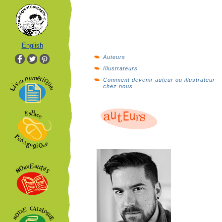
English
Auteurs
Illustrateurs
Comment devenir auteur ou illustrateur
chez nous