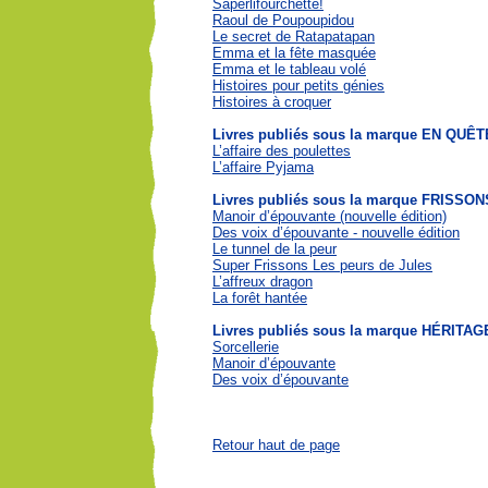
Saperlifourchette!
Raoul de Poupoupidou
Le secret de Ratapatapan
Emma et la fête masquée
Emma et le tableau volé
Histoires pour petits génies
Histoires à croquer
Livres publiés sous la marque EN QUÊT
L’affaire des poulettes
L’affaire Pyjama
Livres publiés sous la marque FRISSON
Manoir d’épouvante (nouvelle édition)
Des voix d’épouvante - nouvelle édition
Le tunnel de la peur
Super Frissons Les peurs de Jules
L’affreux dragon
La forêt hantée
Livres publiés sous la marque HÉRIT
Sorcellerie
Manoir d’épouvante
Des voix d’épouvante
Retour haut de page