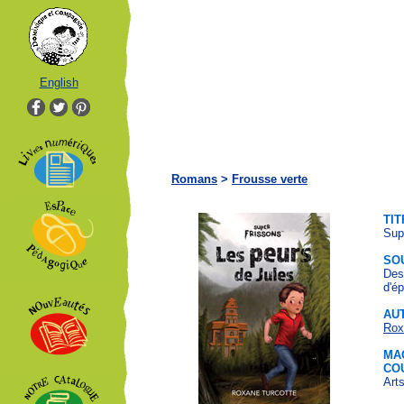
English
Romans
>
Frousse verte
TIT
Sup
SO
Des
d'ép
AU
Rox
MA
CO
Arts