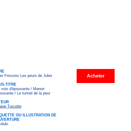
RE
er Frissons Les peurs de Jules
Acheter
US-TITRE
 voix d'épouvante / Manoir
ouvante / Le tunnel de la peur
TEUR
ane Turcotte
QUETTE OU ILLUSTRATION DE
UVERTURE
oluki