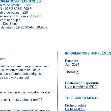
FORMATIONS TECHNIQUES
éro de produit : 21290
N : 978-2-89841-290-5
bre de pages : 228
ensions : 14,6 cm x 21,6 cm
verture souple
 : Dès 8 ans
x de détail : 19,95 $CAN / 19,95 €
INFORMATIONS SUPPLÉMEN
erte !
Parution
Juin 2024
défi de son ami : se promener seul
e se retrouver au milieu de la
Thème(s)
he des créatures fantastiques.
--
 de survivre dans cet
Également disponible
Livre numérique (PDF)
s en sécurité. Sa nouvelle maison
TÉLÉCHARGEMENTS
ouloir, il est vraiment terrifié.
Fiche produit
De base (PDF)
parents, Jules apprend l'existence