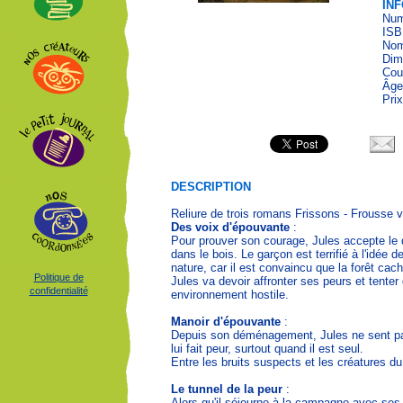
IN
Num
ISB
Nom
Dim
Cou
Âge
Pri
DESCRIPTION
Reliure de trois romans Frissons - Frousse v
Des voix d'épouvante
:
Pour prouver son courage, Jules accepte le 
dans le bois. Le garçon est terrifié à l'idée d
nature, car il est convaincu que la forêt cac
Politique de
Jules va devoir affronter ses peurs et tenter
confidentialité
environnement hostile.
Manoir d'épouvante
:
Depuis son déménagement, Jules ne sent pa
lui fait peur, surtout quand il est seul.
Entre les bruits suspects et les créatures du c
Le tunnel de la peur
:
Alors qu'il séjourne à la campagne avec ses 