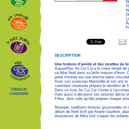
N
I
N
D
L
Â
P
DESCRIPTION
Une histoire d’amitié et des recettes de b
Aujourd'hui, Ari Cui Cui a le coeur rempli d
va fêter Noël dans sa belle maison d’hiver. 
porte d’entrée est une énorme barre chocolat
Avec son souriceau Mamirolle et son ami le 
cuisinière chantante prépare le réveillon de 
Politique de
Dans ce livre, Ari Cui Cui t’invite à l’accom
confidentialité
mais aussi à découvrir ses astuces décos et
Fêtes, dont celle qu’elle prépare chaque ann
Musique, traditions festives gourmandes et
album de Noël écrit par Ariane Gauthier, ali
illustrations de Mika font craquer les enfants.