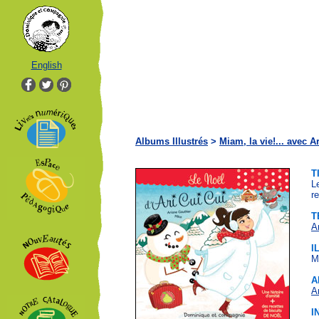
English
Albums Illustrés
>
Miam, la vie!... avec A
T
Le
r
T
A
I
M
A
A
I