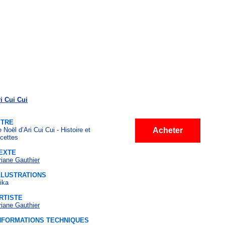
ri Cui Cui
ITRE
 Noël d’Ari Cui Cui - Histoire et
Acheter
ecettes
EXTE
riane Gauthier
LLUSTRATIONS
ika
RTISTE
riane Gauthier
NFORMATIONS TECHNIQUES