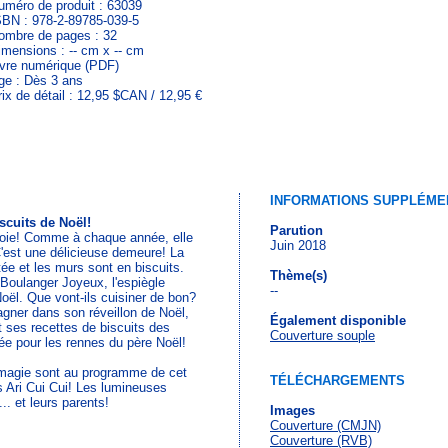
uméro de produit : 63039
SBN : 978-2-89785-039-5
ombre de pages : 32
imensions : -- cm x -- cm
ivre numérique (PDF)
ge : Dès 3 ans
rix de détail : 12,95 $CAN / 12,95 €
INFORMATIONS SUPPLÉME
iscuits de Noël!
Parution
e joie! Comme à chaque année, elle
Juin 2018
C'est une délicieuse demeure! La
ée et les murs sont en biscuits.
Thème(s)
Boulanger Joyeux, l'espiègle
--
Noël. Que vont-ils cuisiner de bon?
pagner dans son réveillon de Noël,
Également disponible
 ses recettes de biscuits des
Couverture souple
ée pour les rennes du père Noël!
 magie sont au programme de cet
TÉLÉCHARGEMENTS
as Ari Cui Cui! Les lumineuses
.. et leurs parents!
Images
Couverture (CMJN)
Couverture (RVB)