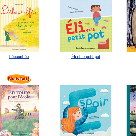
L’ébouriffée
Éli et le petit pot