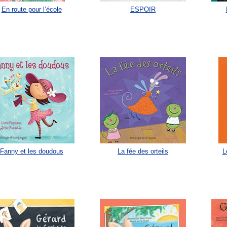
En route pour l’école
ESPOIR
Fanny et les doudous
La fée des orteils
L