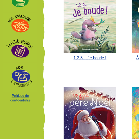
1,2,3... Je boude !
À
Politique de
confidentialité