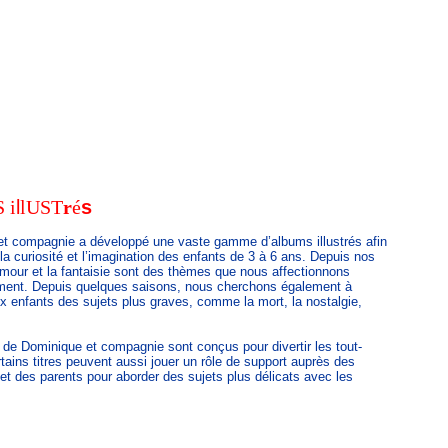
S
i
l
l
U
S
T
r
é
s
t compagnie a développé une vaste gamme d’albums illustrés afin
 la curiosité et l’imagination des enfants de 3 à 6 ans. Depuis nos
umour et la fantaisie sont des thèmes que nous affectionnons
ement. Depuis quelques saisons, nous cherchons également à
x enfants des sujets plus graves, comme la mort, la nostalgie,
de Dominique et compagnie sont conçus pour divertir les tout-
rtains titres peuvent aussi jouer un rôle de support auprès des
et des parents pour aborder des sujets plus délicats avec les