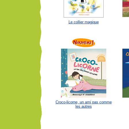
Le collier magique
Croco-licorne, un ami pas comme
les autres