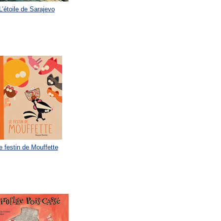
L’étoile de Sarajevo
e festin de Mouffette