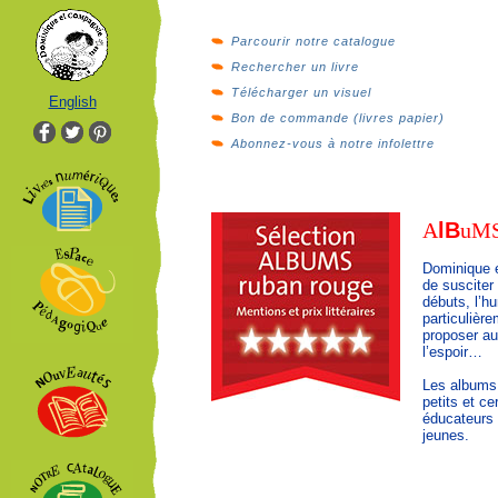
Parcourir notre catalogue
Rechercher un livre
Télécharger un visuel
English
Bon de commande (livres papier)
Abonnez-vous à notre infolettre
A
l
B
u
M
Dominique e
de susciter
débuts, l’h
particulièr
proposer au
l’espoir…
Les albums 
petits et ce
éducateurs 
jeunes.