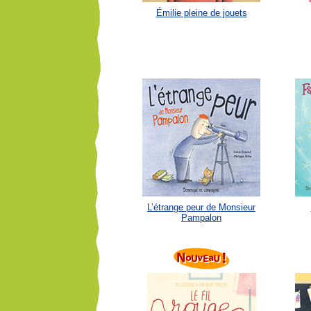
Émilie pleine de jouets
L’étrange peur de Monsieur
Pampalon