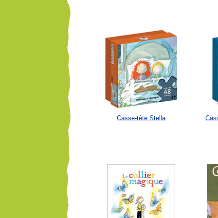
Casse-tête Stella
Cass