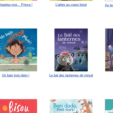
Appelez-moi... Prince !
L’arbre au coeur brisé
Au bo
Un bain trop plein !
Le bal des lanternes de minuit