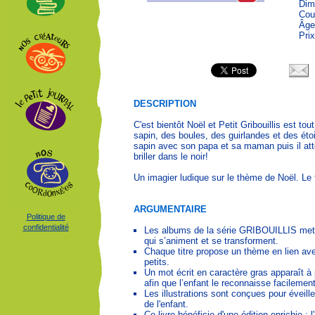
Dim
Cou
Âge
Prix
DESCRIPTION
C'est bientôt Noël et Petit Gribouillis est tou
sapin, des boules, des guirlandes et des étoil
sapin avec son papa et sa maman puis il atten
briller dans le noir!
Un imagier ludique sur le thème de Noël. L
ARGUMENTAIRE
Politique de
confidentialité
Les albums de la série GRIBOUILLIS mette
qui s’animent et se transforment.
Chaque titre propose un thème en lien ave
petits.
Un mot écrit en caractère gras apparaît à 
afin que l’enfant le reconnaisse facilement
Les illustrations sont conçues pour éveiller 
de l'enfant.
Ce livre bénéficie d'une édition enrichie 