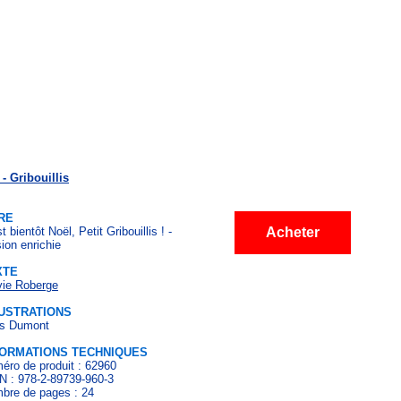
- Gribouillis
RE
t bientôt Noël, Petit Gribouillis ! -
Acheter
ion enrichie
XTE
vie Roberge
LUSTRATIONS
s Dumont
FORMATIONS TECHNIQUES
éro de produit : 62960
N : 978-2-89739-960-3
bre de pages : 24