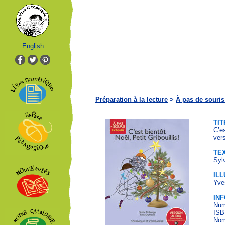
English
Préparation à la lecture
>
À pas de souris 
TIT
C’es
vers
TE
Syl
IL
Yve
IN
Num
ISB
Nom