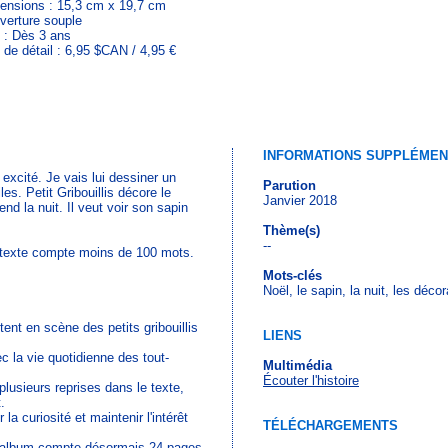
ensions : 15,3 cm x 19,7 cm
verture souple
 : Dès 3 ans
 de détail : 6,95 $CAN / 4,95 €
INFORMATIONS SUPPLÉMEN
t excité. Je vais lui dessiner un
Parution
es. Petit Gribouillis décore le
Janvier 2018
d la nuit. Il veut voir son sapin
Thème(s)
--
e texte compte moins de 100 mots.
Mots-clés
Noël, le sapin, la nuit, les déco
nt en scène des petits gribouillis
LIENS
c la vie quotidienne des tout-
Multimédia
Écouter l'histoire
plusieurs reprises dans le texte,
.
la curiosité et maintenir l'intérêt
TÉLÉCHARGEMENTS
: l'album compte désormais 24 pages