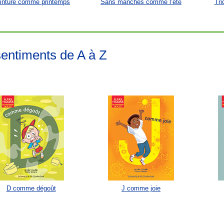
inture comme printemps
Sans manches comme l’été
Tri
sentiments de A à Z
D comme dégoût
J comme joie