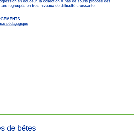
ogression en douceur, la collection À pas de souris propose des
cture regroupés en trois niveaux de difficulté croissante.
RGEMENTS
ace pédagogique
es de bêtes