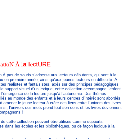
R
a
t
i
o
N
À
l
a
l
e
c
t
U
R
E
on À pas de souris s’adresse aux lecteurs débutants, qui sont à la
ou en première année, ainsi qu’aux jeunes lecteurs en difficulté. À
extes réalistes et fantaisistes, axés sur des principes pédagogiques
 le support visuel d’un lexique, cette collection accompagne l’enfant
 l’émergence de la lecture jusqu’à l’autonomie. Des thèmes
 liés au monde des enfants et à leurs centres d’intérêt sont abordés
 amener le jeune lecteur à créer des liens entre l’univers des livres
Ainsi, l’univers des mots prend tout son sens et les livres deviennent
compagnons !
de cette collection peuvent être utilisés comme supports
s dans les écoles et les bibliothèques, ou de façon ludique à la