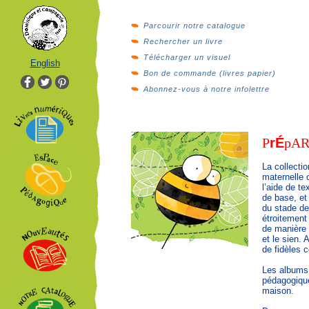
Parcourir notre catalogue
Rechercher un livre
Télécharger un visuel
English
Bon de commande (livres papier)
Abonnez-vous à notre infolettre
P
r
É
p
A
La collecti
maternelle 
l’aide de t
de base, et
du stade de
étroitement
de manière à
et le sien. 
de fidèles 
Les albums 
pédagogique
maison.