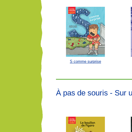
S comme surprise
À pas de souris - Sur u