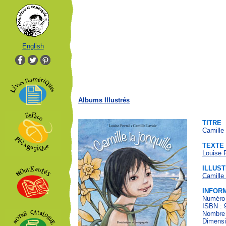
English
Albums Illustrés
TITRE
Camille 
TEXTE
Louise P
ILLUS
Camille
INFOR
Numéro 
ISBN : 
Nombre 
Dimensi