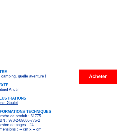
ITRE
 camping, quelle aventure !
Acheter
EXTE
briel Anctil
LLUSTRATIONS
nis Goulet
NFORMATIONS TECHNIQUES
méro de produit : 61775
BN : 978-2-89686-775-2
mbre de pages : 24
mensions : -- cm x -- cm