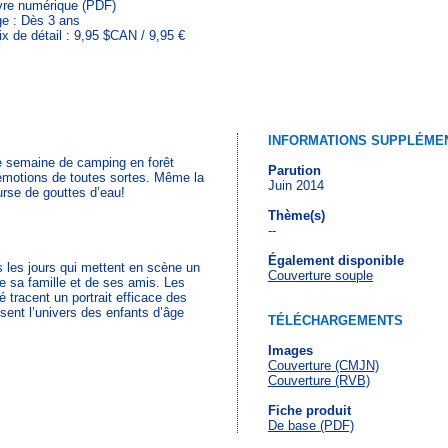
vre numérique (PDF)
e : Dès 3 ans
ix de détail : 9,95 $CAN / 9,95 €
INFORMATIONS SUPPLÉME
de semaine de camping en forêt
Parution
'émotions de toutes sortes. Même la
Juin 2014
ourse de gouttes d’eau!
Thème(s)
--
Également disponible
s les jours qui mettent en scène un
Couverture souple
e sa famille et de ses amis. Les
 tracent un portrait efficace des
sent l’univers des enfants d’âge
TÉLÉCHARGEMENTS
Images
Couverture (CMJN)
Couverture (RVB)
Fiche produit
De base (PDF)