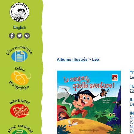
English
Albums Illustrés
>
Léo
T
Le
T
Ga
I
De
I
Nu
IS
No
Di