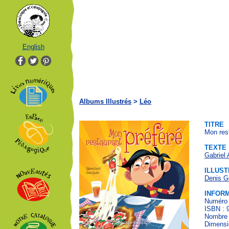
English
Albums Illustrés
>
Léo
TITRE
Mon rest
TEXTE
Gabriel 
ILLUST
Denis G
INFOR
Numéro 
ISBN : 
Nombre 
Dimensio