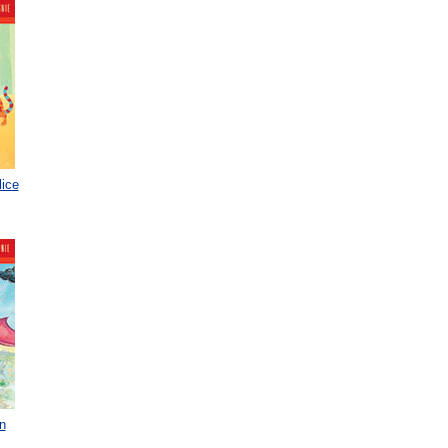
lice
n