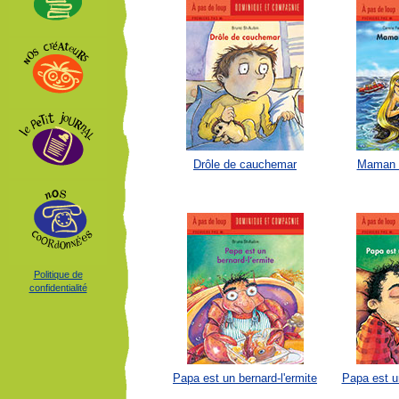
Drôle de cauchemar
Maman e
Politique de
confidentialité
Papa est un bernard-l'ermite
Papa est un