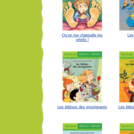
Qu’on me chatouille les
Les
orteils !
Les bêtises des enseignants
Les bêti