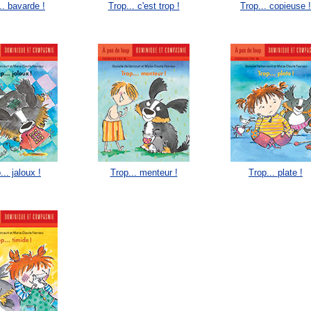
.. bavarde !
Trop... c'est trop !
Trop... copieuse !
... jaloux !
Trop... menteur !
Trop... plate !