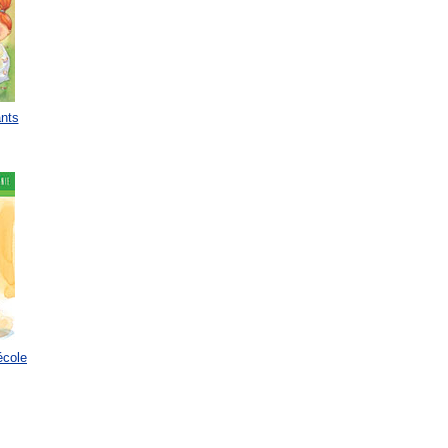
ants
’école