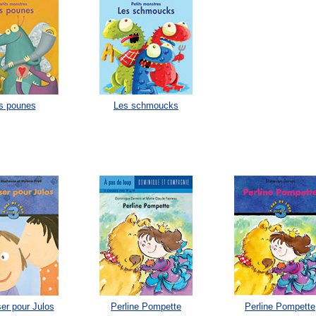
s pounes
Les schmoucks
er pour Julos
Perline Pompette
Perline Pompette