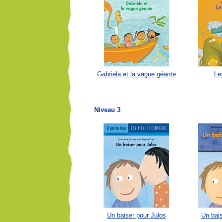
Gabriela et la vague géante
Le
Niveau 3
Un baiser pour Julos
Un bais