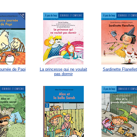
journée de Papi
La princesse qui ne voulait
Sardinette Flanellet
pas dormir