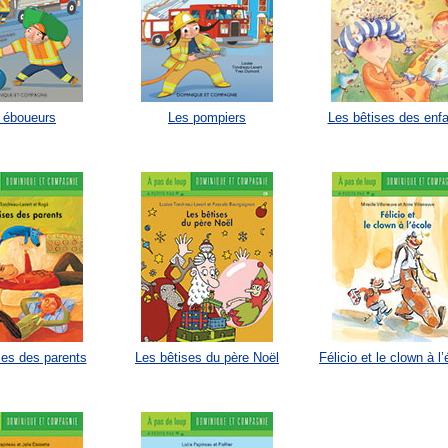
 éboueurs
Les pompiers
Les bêtises des enf
ses des parents
Les bêtises du père Noël
Félicio et le clown à l