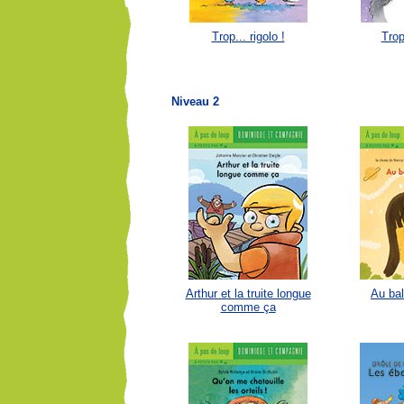
Trop... rigolo !
Trop
Niveau 2
Arthur et la truite longue
Au bal
comme ça