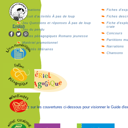
Animations
Fiches d'expl
Circuit d'activités À pas de loup
Fiches descr
Jeu Questions et réponses À pas de loup
Fiche d’expl
English
craie
Jeu du pendu
Concours
Fiches pédagogiques Romans jeunesse
Partitions m
Matériel promotionnel
Narrations
Activités littéraires
Chansons
Cliquez sur les couvertures ci-dessous pour visionner le Guide d'ex