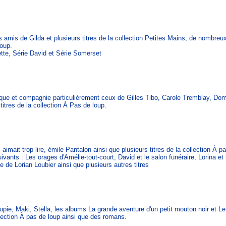
es amis de Gilda et plusieurs titres de la collection Petites Mains, de nombreu
loup.
tte, Série David et Série Somerset
ue et compagnie particulièrement ceux de Gilles Tibo, Carole Tremblay, Dom
itres de la collection À Pas de loup.
imait trop lire, émile Pantalon ainsi que plusieurs titres de la collection À p
nts : Les orages d'Amélie-tout-court, David et le salon funéraire, Lorina et 
 de Lorian Loubier ainsi que plusieurs autres titres
pie, Maki, Stella, les albums La grande aventure d'un petit mouton noir et Le 
llection À pas de loup ainsi que des romans.