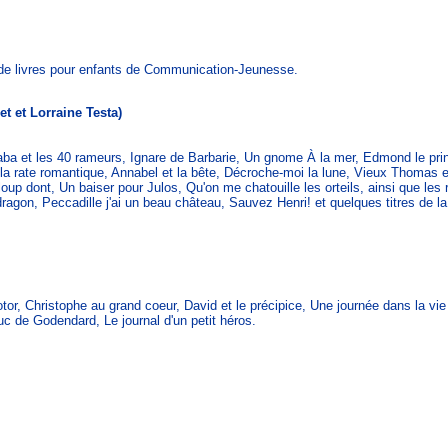
on de livres pour enfants de Communication-Jeunesse.
et et Lorraine Testa)
aba et les 40 rameurs, Ignare de Barbarie, Un gnome À la mer, Edmond le pri
 la rate romantique, Annabel et la bête, Décroche-moi la lune, Vieux Thomas et
 loup dont, Un baiser pour Julos, Qu'on me chatouille les orteils, ainsi que le
ragon, Peccadille j'ai un beau château, Sauvez Henri! et quelques titres de la
otor, Christophe au grand coeur, David et le précipice, Une journée dans la vie
duc de Godendard, Le journal d'un petit héros.