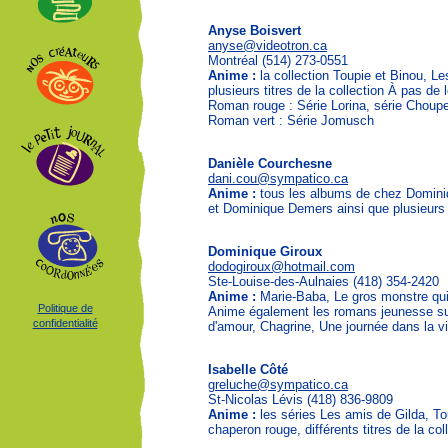
Anyse Boisvert
anyse@videotron.ca
Montréal (514) 273-0551
Anime :
la collection Toupie et Binou, L
plusieurs titres de la collection À pas de 
Roman rouge : Série Lorina, série Choupe
Roman vert : Série Jomusch
Danièle Courchesne
dani.cou@sympatico.ca
Anime :
tous les albums de chez Dominiq
et Dominique Demers ainsi que plusieurs t
Dominique Giroux
dodogiroux@hotmail.com
Ste-Louise-des-Aulnaies (418) 354-2420
Anime :
Marie-Baba, Le gros monstre qui a
Politique de
Anime également les romans jeunesse suiva
confidentialité
d'amour, Chagrine, Une journée dans la vie
Isabelle Côté
greluche@sympatico.ca
St-Nicolas Lévis (418) 836-9809
Anime :
les séries Les amis de Gilda, Tou
chaperon rouge, différents titres de la co