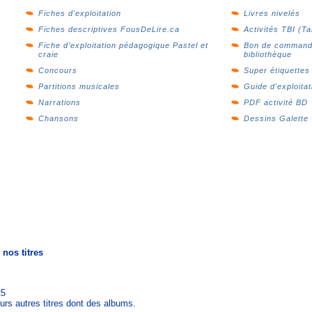
Fiches d'exploitation
Livres nivelés
Fiches descriptives FousDeLire.ca
Activités TBI (Ta
Fiche d’exploitation pédagogique Pastel et
Bon de command
craie
bibliothèque
Concours
Super étiquettes
Partitions musicales
Guide d'exploitat
Narrations
PDF activité BD
Chansons
Dessins Galette 
nos titres
25
urs autres titres dont des albums.