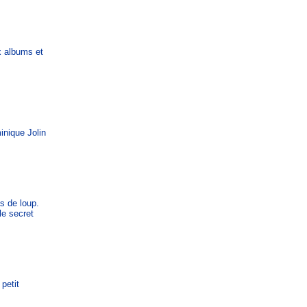
x albums et
inique Jolin
as de loup.
le secret
petit