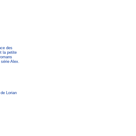
nce des
 la petite
s romans
 série Alex.
 de Lorian