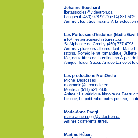
Johanne Bouchard
jbetassocies@videotron.ca
Longueuil (450) 928-9029 (514) 831-5029
Anime :
les titres inscrits À la Sélecti
Les Porteuses d'histoires (Nadia Gavill
info@lesporteusesdhistoires.com
St-Alphonse de Granby (450) 777-4798
Anime :
plusieurs albums dont : Marie-B
ratons, Roméo le rat romantique, Juliette
fée, deux titres de la collection À pas de
Anique- Isidor Suzor, Anique-Lancelot le d
Les productions MonOncle
Michel Desfossés
mononcle@mononcle.ca
Montréal (514) 521-2835
Anime : La véridique histoire de Destruct
Loubier, Le petit robot extra poutine, Le 
Marie-Anne Poggi
marie-anne.poggi@videotron.ca
Anime :
différents titres.
Martine Hébert