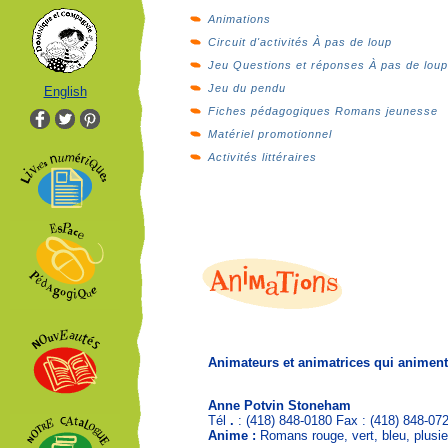
Animations
Circuit d'activités À pas de loup
Jeu Questions et réponses À pas de loup
Jeu du pendu
English
Fiches pédagogiques Romans jeunesse
Matériel promotionnel
Activités littéraires
Animateurs et animatrices qui animent 
Anne Potvin Stoneham
Tél
.
: (418) 848-0180 Fax : (418) 848-07
Anime :
Romans rouge, vert, bleu, plusie