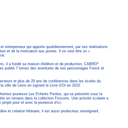
re et entrepreneur qui apporte quotidiennement, par ses réalisations
ation et de la motivation aux jeunes. Il se veut être un «
nir.
ns, il a fondé sa maison d'édition et de production, CABRO*
lleurs publié 7 tomes des aventures de ses personnages Fonck et
lecteurs et plus de 20 ans de conférences dans les écoles du
a ville de Lévis en signant le Livre d’Or en 2015.
 horreur jeunesse Les Enfants Perdus, qui se présente sous la
tés en romans dans la collection Frissons. Une activité scolaire a
 projet pour et avec la jeunesse d’ici.
tre et création littéraire, il est aussi producteur, enseignant,