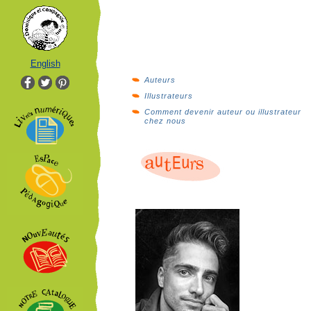
English
Auteurs
Illustrateurs
Comment devenir auteur ou illustrateur
chez nous