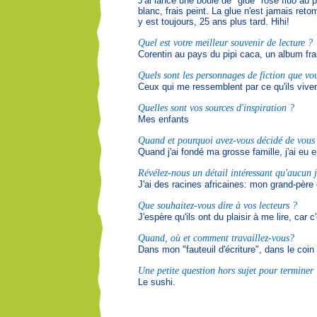
J'ai lancé une boule de "glue" rose fluo au
blanc, frais peint. La glue n'est jamais reto
y est toujours, 25 ans plus tard. Hihi!
Quel est votre meilleur souvenir de lecture ?
Corentin au pays du pipi caca, un album franç
Quels sont les personnages de fiction que vou
Ceux qui me ressemblent par ce qu'ils viven
Quelles sont vos sources d'inspiration ?
Mes enfants
Quand et pourquoi avez-vous décidé de vous c
Quand j'ai fondé ma grosse famille, j'ai eu 
Révélez-nous un détail intéressant qu'aucun j
J'ai des racines africaines: mon grand-père
Que souhaitez-vous dire à vos lecteurs ?
J'espère qu'ils ont du plaisir à me lire, car c
Quand, où et comment travaillez-vous?
Dans mon "fauteuil d'écriture", dans le coi
Une petite question hors sujet pour terminer :
Le sushi.