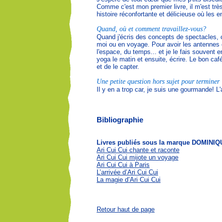
Comme c'est mon premier livre, il m'est très 
histoire réconfortante et délicieuse où les e
Quand, où et comment travaillez-vous?
Quand j'écris des concepts de spectacles, c
moi ou en voyage. Pour avoir les antennes ou
l'espace, du temps... et je le fais souvent e
yoga le matin et ensuite, écrire. Le bon ca
et de le capter.
Une petite question hors sujet pour terminer :
Il y en a trop car, je suis une gourmande! L
Bibliographie
Livres publiés sous la marque DOMIN
Ari Cui Cui chante et raconte
Ari Cui Cui mijote un voyage
Ari Cui Cui à Paris
L’arrivée d’Ari Cui Cui
La magie d’Ari Cui Cui
Retour haut de page