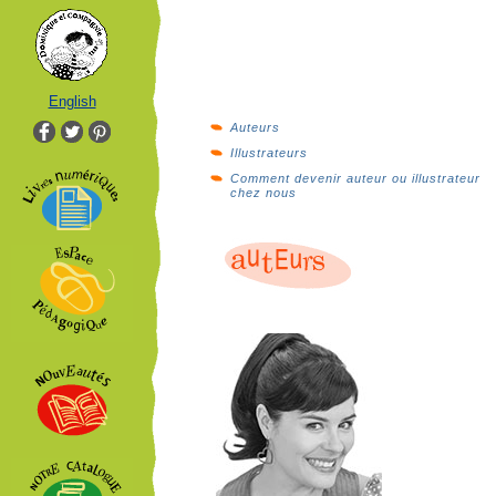
English
Auteurs
Illustrateurs
Comment devenir auteur ou illustrateur
chez nous