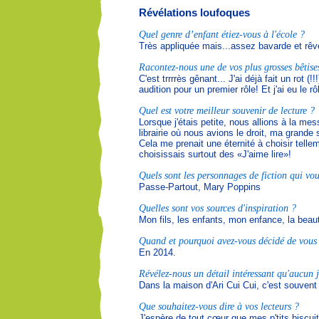
Révélations loufoques
Quel genre d’enfant étiez-vous à l'école ?
Très appliquée mais...assez bavarde et r
Racontez-nous une de vos plus grosses bêtise
C'est trrrrès gênant... J'ai déjà fait un rot
audition pour un premier rôle! Et j'ai eu le r
Quel est votre meilleur souvenir de lecture ?
Lorsque j'étais petite, nous allions à la m
librairie où nous avions le droit, ma grande 
Cela me prenait une éternité à choisir tell
choisissais surtout des «J'aime lire»!
Quels sont les personnages de fiction qui vou
Passe-Partout, Mary Poppins
Quelles sont vos sources d'inspiration ?
Mon fils, les enfants, mon enfance, la beaut
Quand et pourquoi avez-vous décidé de vous c
En 2014.
Révélez-nous un détail intéressant qu'aucun j
Dans la maison d'Ari Cui Cui, c'est souvent
Que souhaitez-vous dire à vos lecteurs ?
J'espère de tout cœur que mes p'tits biscuit