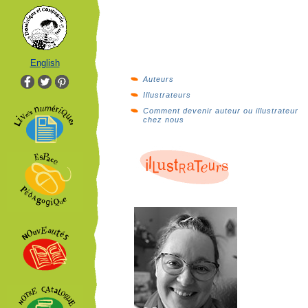
English
Auteurs
Illustrateurs
Comment devenir auteur ou illustrateur
chez nous