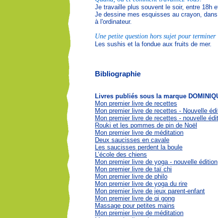
Je travaille plus souvent le soir, entre 18h 
Je dessine mes esquisses au crayon, dans d
à l'ordinateur.
Une petite question hors sujet pour terminer :
Les sushis et la fondue aux fruits de mer.
Bibliographie
Livres publiés sous la marque DOMIN
Mon premier livre de recettes
Mon premier livre de recettes - Nouvelle éd
Mon premier livre de recettes - nouvelle édi
Rouki et les pommes de pin de Noël
Mon premier livre de méditation
Deux saucisses en cavale
Les saucisses perdent la boule
L’école des chiens
Mon premier livre de yoga - nouvelle édition
Mon premier livre de taï chi
Mon premier livre de philo
Mon premier livre de yoga du rire
Mon premier livre de jeux parent-enfant
Mon premier livre de qi gong
Massage pour petites mains
Mon premier livre de méditation