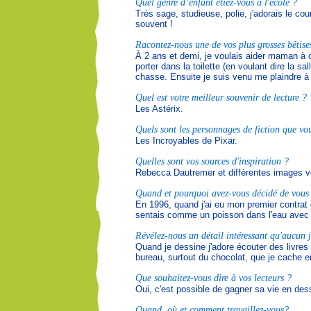
Quel genre d’enfant étiez-vous à l'école ?
Très sage, studieuse, polie, j'adorais le co
souvent !
Racontez-nous une de vos plus grosses bêtise
À 2 ans et demi, je voulais aider maman à c
porter dans la toilette (en voulant dire la sal
chasse. Ensuite je suis venu me plaindre 
Quel est votre meilleur souvenir de lecture ?
Les Astérix.
Quels sont les personnages de fiction que vou
Les Incroyables de Pixar.
Quelles sont vos sources d'inspiration ?
Rebecca Dautremer et différentes images v
Quand et pourquoi avez-vous décidé de vous c
En 1996, quand j'ai eu mon premier contrat d'
sentais comme un poisson dans l'eau avec 
Révélez-nous un détail intéressant qu'aucun j
Quand je dessine j'adore écouter des livres 
bureau, surtout du chocolat, que je cache e
Que souhaitez-vous dire à vos lecteurs ?
Oui, c'est possible de gagner sa vie en dess
Quand, où et comment travaillez-vous?