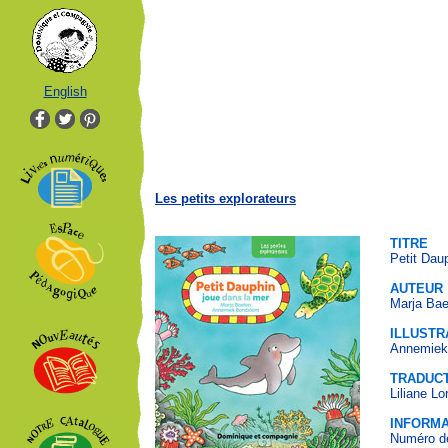
English
Les petits explorateurs
TITRE
Petit Dau
AUTEUR
Marja Bae
ILLUSTR
Annemiek
TRADUC
Liliane Lo
INFORMA
Numéro de