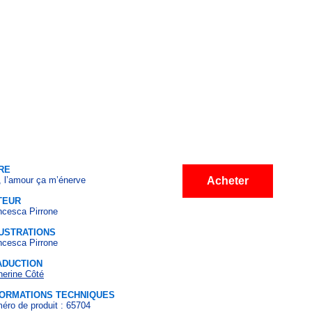
RE
, l’amour ça m’énerve
Acheter
TEUR
ncesca Pirrone
LUSTRATIONS
ncesca Pirrone
ADUCTION
herine Côté
FORMATIONS TECHNIQUES
éro de produit : 65704