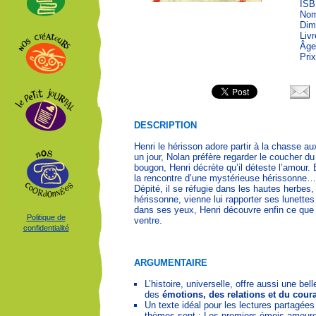
ISB
Nom
Dim
Liv
Âge
Prix
DESCRIPTION
Henri le hérisson adore partir à la chasse 
un jour, Nolan préfère regarder le coucher du
bougon, Henri décrète qu’il déteste l’amour. 
la rencontre d’une mystérieuse hérissonne… 
Dépité, il se réfugie dans les hautes herbes,
hérissonne, vienne lui rapporter ses lunett
dans ses yeux, Henri découvre enfin ce que s
Politique de
ventre.
confidentialité
ARGUMENTAIRE
L’histoire, universelle, offre aussi une be
des
émotions, des relations et du cour
Un texte idéal pour les lectures partagée
thèmes sont : Les premiers émois amoureux