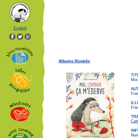
English
Albums Illustrés
TIT
Moi
AU
Fra
IL
Fra
TR
Cat
IN
Num