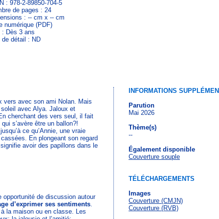
N : 978-2-89850-704-5
bre de pages : 24
ensions : -- cm x -- cm
re numérique (PDF)
 : Dès 3 ans
 de détail : ND
INFORMATIONS SUPPLÉMEN
aux vers avec son ami Nolan. Mais
Parution
 soleil avec Alya. Jaloux et
Mai 2026
En cherchant des vers seul, il fait
qui s’avère être un ballon?!
Thème(s)
 jusqu’à ce qu’Annie, une vraie
--
es cassées. En plongeant son regard
ignifie avoir des papillons dans le
Également disponible
Couverture souple
TÉLÉCHARGEMENTS
Images
lle opportunité de discussion autour
Couverture (CMJN)
age d’exprimer ses sentiments
.
Couverture (RVB)
s à la maison ou en classe. Les
; la jalousie et l’amitié;