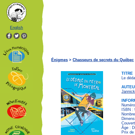
English
Énigmes
>
Chasseurs de secrets du Québec
TITRE
Le déda
AUTEU
Jannick
INFOR
Numéro 
ISBN : 
Nombre 
Dimensi
Couvert
Âge : D
Prix de