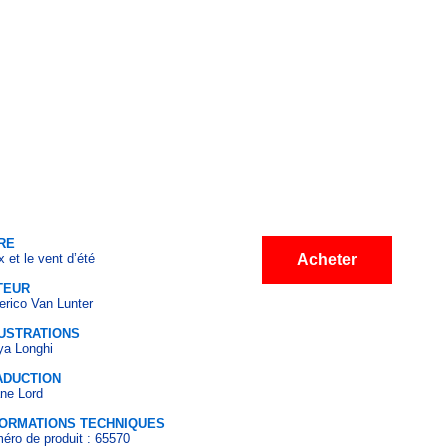
RE
x et le vent d’été
Acheter
TEUR
erico Van Lunter
LUSTRATIONS
ya Longhi
ADUCTION
ane Lord
FORMATIONS TECHNIQUES
éro de produit : 65570