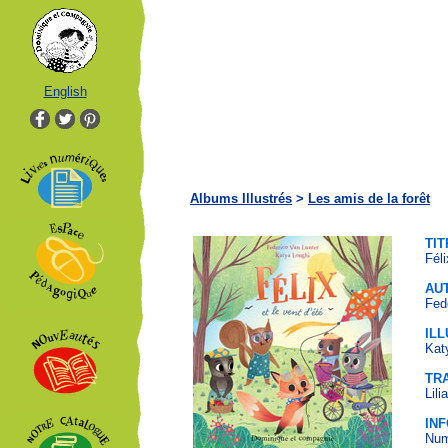
English
Albums Illustrés
>
Les amis de la forêt
TIT
Féli
AU
Fed
IL
Kat
TR
Lili
IN
Num