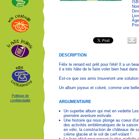
ISB
Nom
Dim
Liv
Âge
Prix
DESCRIPTION
Félix le renard est prêt pour l'été! Il a un be
il a très hâte de le faire voler bien haut dans 
Est-ce que ses amis trouveront une solution 
Un album joyeux et coloré, comme une belle 
Politique de
confidentialité
ARGUMENTAIRE
Un superbe album qui met en vedette Les 
première aventure estivale.
Une histoire qui nous plonge au coeur d'un
des activités emblématiques de la saiso
en vélo, la construction de châteaux de sa
crème glacée et le vol de cerf-volant !
Le livre idéal pour passer la plus parfaite 