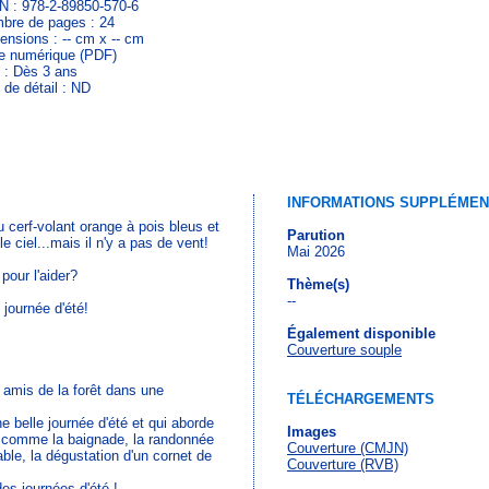
N : 978-2-89850-570-6
bre de pages : 24
ensions : -- cm x -- cm
re numérique (PDF)
 : Dès 3 ans
 de détail : ND
INFORMATIONS SUPPLÉMEN
au cerf-volant orange à pois bleus et
Parution
le ciel...mais il n'y a pas de vent!
Mai 2026
pour l'aider?
Thème(s)
--
journée d'été!
Également disponible
Couverture souple
amis de la forêt dans une
TÉLÉCHARGEMENTS
e belle journée d'été et qui aborde
Images
n comme la baignade, la randonnée
Couverture (CMJN)
ble, la dégustation d'un cornet de
Couverture (RVB)
des journées d'été !