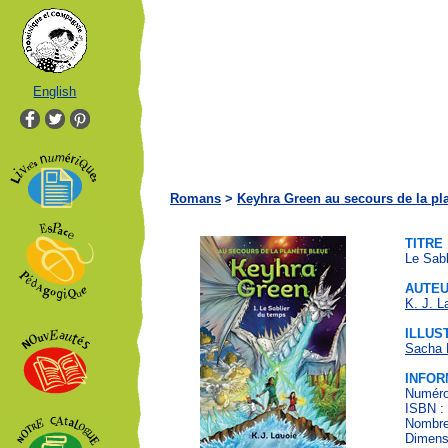
English
Romans
>
Keyhra Green au secours de la pl
TITRE
Le Sabl
AUTE
K. J. L
ILLUS
Sacha 
INFOR
Numéro 
ISBN :
Nombre
Dimensi