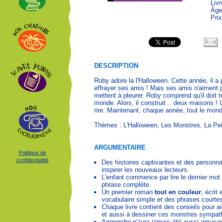
Liv
Âge
Prix
DESCRIPTION
Roby adore la l'Halloween. Cette année, il 
effrayer ses amis ! Mais ses amis n'aiment pa
mettent à pleurer. Roby comprend qu'il doit tr
monde. Alors, il construit... deux maisons ! 
rire. Maintenant, chaque année, tout le mond
Thèmes : L'Halloween, Les Monstres, La Peur
ARGUMENTAIRE
Politique de
confidentialité
Des histoires captivantes et des personn
inspirer les nouveaux lecteurs.
L'enfant commence par lire le dernier mot
phrase complète.
Un premier roman
tout en couleur
, écrit
vocabulaire simple et des phrases courte
Chaque livre contient des conseils pour ai
et aussi à dessiner ces monstres sympat
Apprendre n'aura jamais été aussi amu