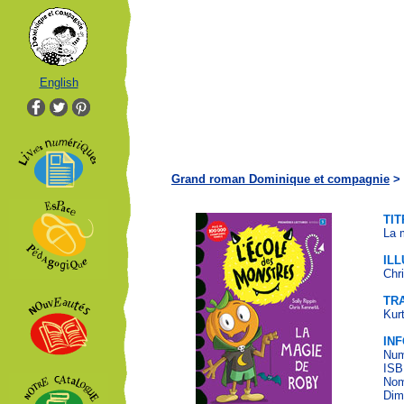
English
Grand roman Dominique et compagnie
>
TIT
La 
IL
Chr
TR
Kur
IN
Num
ISB
Nom
Dim