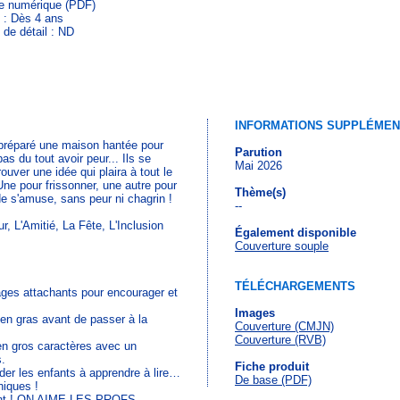
re numérique (PDF)
 : Dès 4 ans
 de détail : ND
INFORMATIONS SUPPLÉMEN
a préparé une maison hantée pour
Parution
s du tout avoir peur... Ils se
Mai 2026
ouver une idée qui plaira à tout le
Une pour frissonner, une autre pour
Thème(s)
e s'amuse, sans peur ni chagrin !
--
, L'Amitié, La Fête, L'Inclusion
Également disponible
Couverture souple
TÉLÉCHARGEMENTS
ages attachants pour encourager et
Images
 en gras avant de passer à la
Couverture (CMJN)
Couverture (RVB)
 en gros caractères avec un
s.
Fiche produit
der les enfants à apprendre à lire…
De base (PDF)
hiques !
sant ! ON AIME LES PROFS