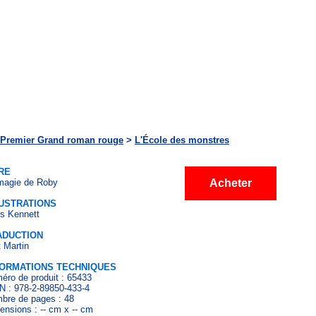
Premier Grand roman rouge
>
L'École des monstres
RE
magie de Roby
Acheter
LUSTRATIONS
is Kennett
ADUCTION
t Martin
FORMATIONS TECHNIQUES
éro de produit : 65433
N : 978-2-89850-433-4
bre de pages : 48
ensions : -- cm x -- cm