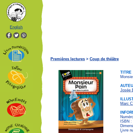
English
Premières lectures
>
Coup de théâtre
TITRE
Monsieu
AUTE
Josée 
ILLUS
Marc C
INFOR
Numéro 
ISBN :
Dimensi
Livre n