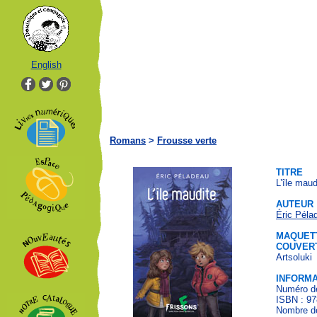
English
Romans
>
Frousse verte
TITRE
L’île maud
AUTEUR
Éric Péla
MAQUETT
COUVER
Artsoluki
INFORMA
Numéro de
ISBN : 97
Nombre de