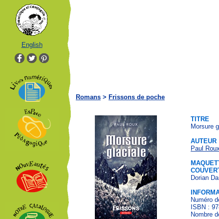
English
Romans
>
Frissons de poche
TITRE
Morsure g
AUTEUR
Paul Rou
MAQUETT
COUVER
Dorian Da
INFORMA
Numéro de
ISBN : 97
Nombre de