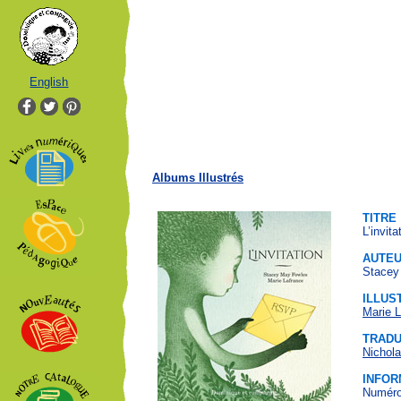
English
Albums Illustrés
TITRE
L’invita
AUTE
Stacey
ILLUS
Marie L
TRADU
Nichol
INFOR
Numéro 