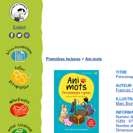
English
Premières lectures
>
Ani-mots
TITRE
Personnag
AUTEUR
François 
ILLUSTR
Marc Bru
INFORMA
Numéro de
ISBN : 97
Nombre de
Dimension