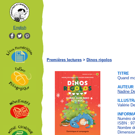
English
Premières lectures
>
Dinos rigolos
TITRE
Quand mon
AUTEUR
Nadine D
ILLUSTR
Valérie D
INFORMA
Numéro de
ISBN : 97
Nombre de
Dimension