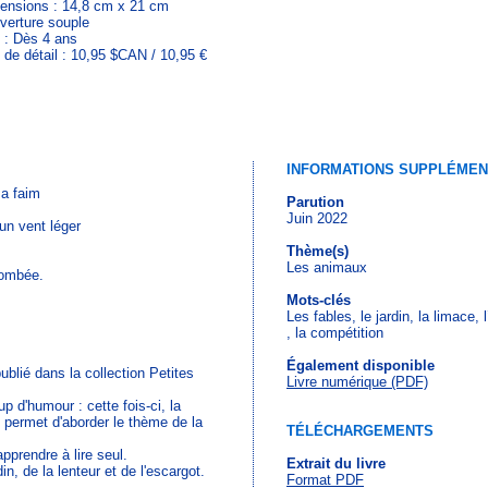
ensions : 14,8 cm x 21 cm
verture souple
 : Dès 4 ans
x de détail : 10,95 $CAN / 10,95 €
INFORMATIONS SUPPLÉMEN
 a faim
Parution
Juin 2022
un vent léger
Thème(s)
Les animaux
tombée.
Mots-clés
Les fables, le jardin, la limace, 
, la compétition
Également disponible
blié dans la collection Petites
Livre numérique (PDF)
 d'humour : cette fois-ci, la
 permet d'aborder le thème de la
TÉLÉCHARGEMENTS
pprendre à lire seul.
Extrait du livre
n, de la lenteur et de l'escargot.
Format PDF