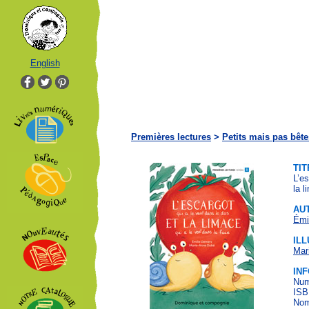
English
Premières lectures
>
Petits mais pas bête
TIT
L’es
la l
AU
Émi
IL
Mar
IN
Num
ISB
Nom