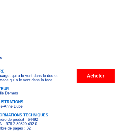
s
RE
cargot qui a le vent dans le dos et
Acheter
imace qui a le vent dans la face
TEUR
lie Demers
LUSTRATIONS
ie-Anne Dubé
FORMATIONS TECHNIQUES
éro de produit : 64492
N : 978-2-89820-492-0
bre de pages : 32