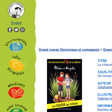
English
Grand roman Dominique et compagnie
>
Gran
TITRE
La chasse
SOUS-TI
Un roman 
AUTEUR
Stéphanie
ILLUSTR
Sabrina 
INFORMA
Numéro de