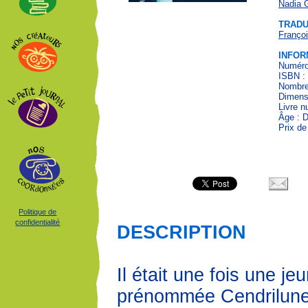
Nadia 
TRADU
Franço
INFOR
Numéro 
ISBN :
Nombre
Dimensi
Livre 
Âge : 
Prix de
Politique de
confidentialité
DESCRIPTION
Il était une fois une jeu
prénommée Cendrilune