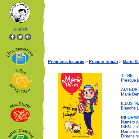
English
Premières lectures
>
Premier roman
>
Marie D
TITRE
Presque j
AUTEUR
Marie De
ILLUSTR
Blanche L
INFORMA
Numéro de
ISBN : 97
Nombre de
Dimension