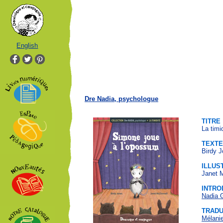
English
Dre Nadia, psychologue
TITRE
La timi
TEXTE
Birdy 
ILLUS
Janet 
INTRO
Nadia 
TRADU
Mélanie