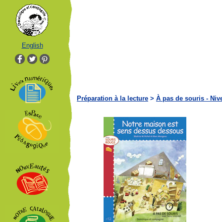
English
Préparation à la lecture
>
À pas de souris - Niv