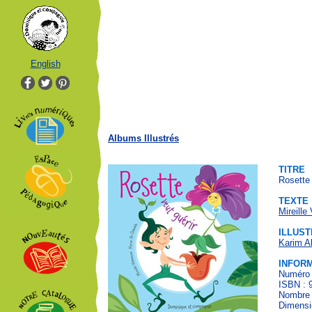
English
Albums Illustrés
TITRE
Rosette 
TEXTE
Mireille
ILLUST
Karim A
INFOR
Numéro 
ISBN : 
Nombre 
Dimensio