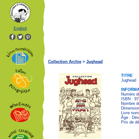
English
Collection Archie
>
Jughead
TITRE
Jughead
INFORMA
Numéro de
ISBN : 97
Nombre de
Dimension
Livre num
Âge : Dès
Prix de dé