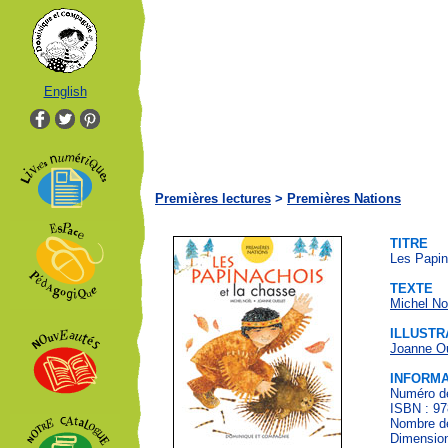
English
Premières lectures
>
Premières Nations
TITRE
Les Papin
TEXTE
Michel No
ILLUSTR
Joanne Ou
INFORMA
Numéro de
ISBN : 97
Nombre de
Dimension