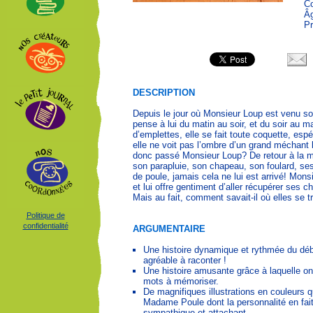
Co
Âg
Pr
DESCRIPTION
Depuis le jour où Monsieur Loup est venu s
pense à lui du matin au soir, et du soir au m
d’emplettes, elle se fait toute coquette, esp
elle ne voit pas l’ombre d’un grand méchant
donc passé Monsieur Loup? De retour à la mai
son parapluie, son chapeau, son foulard, se
de poule, jamais cela ne lui est arrivé! Monsi
et lui offre gentiment d’aller récupérer ses c
Mais au fait, comment savait-il où elles se t
Politique de
confidentialité
ARGUMENTAIRE
Une histoire dynamique et rythmée du début
agréable à raconter !
Une histoire amusante grâce à laquelle o
mots à mémoriser.
De magnifiques illustrations en couleurs q
Madame Poule dont la personnalité en fai
sympathique et attachant.