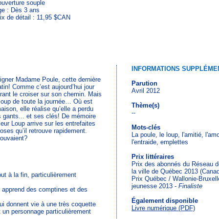
uverture souple
e : Dès 3 ans
ix de détail : 11,95 $CAN
INFORMATIONS SUPPLÉME
oigner Madame Poule, cette dernière
Parution
atin! Comme c’est aujourd’hui jour
Avril 2012
érant le croiser sur son chemin. Mais
 loup de toute la journée… Où est
Thème(s)
son, elle réalise qu’elle a perdu
--
s gants... et ses clés! De mémoire
eur Loup arrive sur les entrefaites
Mots-clés
hoses qu’il retrouve rapidement.
La poule, le loup, l'amitié, l'a
rouvaient?
l'entraide, emplettes
Prix littéraires
Prix des abonnés du Réseau de
la ville de Québec 2013 (Cana
 à la fin, particulièrement
Prix Québec / Wallonie-Bruxelle
jeunesse 2013 -
Finaliste
n apprend des comptines et des
Également disponible
ui donnent vie à une très coquette
Livre numérique (PDF)
t un personnage particulièrement