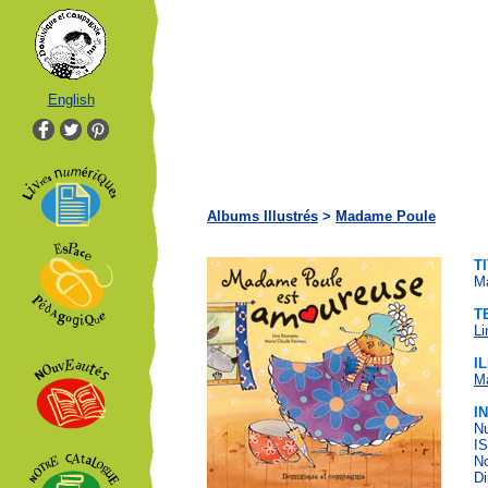
English
Albums Illustrés
>
Madame Poule
T
M
T
L
I
Ma
I
Nu
IS
No
Di