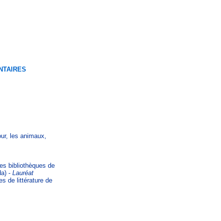
NTAIRES
mour, les animaux,
s bibliothèques de
da) -
Lauréat
s de littérature de