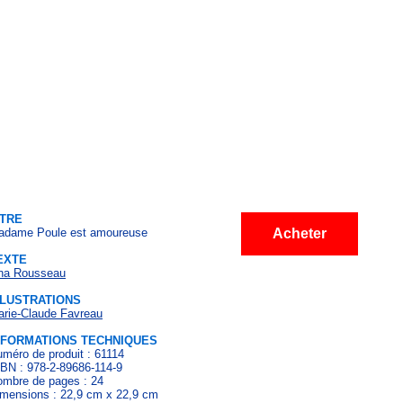
ITRE
adame Poule est amoureuse
Acheter
EXTE
ina Rousseau
LLUSTRATIONS
rie-Claude Favreau
NFORMATIONS TECHNIQUES
méro de produit : 61114
BN : 978-2-89686-114-9
mbre de pages : 24
mensions : 22,9 cm x 22,9 cm