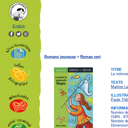
English
Romans jeunesse
>
Roman vert
TITRE
La mémoir
TEXTE
Martine La
ILLUSTR
Paule Thib
INFORMA
Numéro de
ISBN : 97
Nombre de
Dimensions