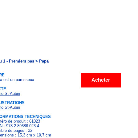
u 1 - Premiers pas
>
Papa
RE
a est un paresseux
Acheter
XTE
no St-Aubin
LUSTRATIONS
no St-Aubin
FORMATIONS TECHNIQUES
éro de produit : 61023
N : 978-2-89686-023-4
bre de pages : 32
ensions : 15,3 cm x 19,7 cm