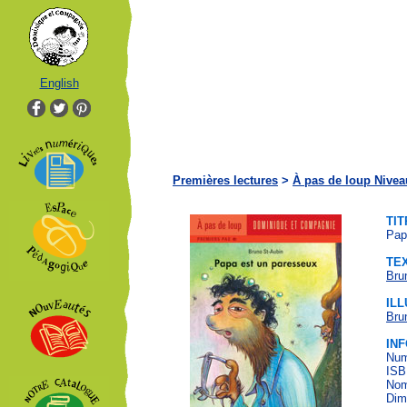
English
Premières lectures
>
À pas de loup Nivea
TIT
Pap
TE
Bru
IL
Bru
IN
Num
ISB
Nom
Dim