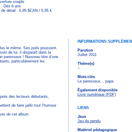
verture souple
 : Dès 6 ans
 de détail : 6,95 $CAN / 5,95 €
INFORMATIONS SUPPLÉMEN
 plus le même. Ses poils poussent,
Parution
in de lui, il disparaît dans la
Juillet 2011
un paresseux ! Nouveau titre d’une
tants, particulièrement les
Thème(s)
--
Mots-clés
Le paresseux, , papa
Également disponible
Livre numérique (PDF)
uprès des lecteurs débutants,
ttent de faire jaillir tout l’humour
LIENS
ture de cet album.
Jeux
Jeu du pendu
Matériel pédagogique