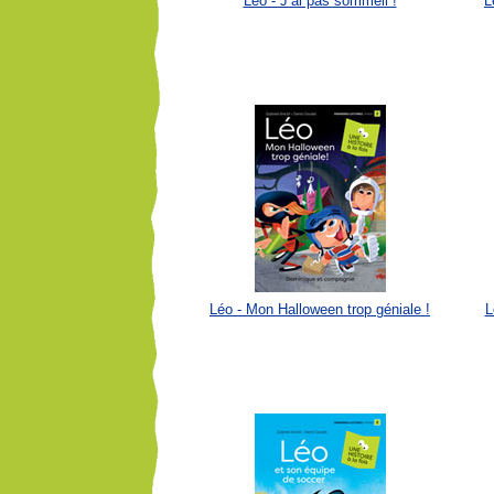
Léo - J’ai pas sommeil !
L
Léo - Mon Halloween trop géniale !
L