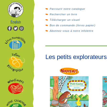
Parcourir notre catalogue
Rechercher un livre
Télécharger un visuel
English
Bon de commande (livres papier)
Abonnez-vous à notre infolettre
Les petits explorateurs